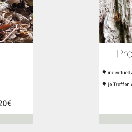
Pr
🌳
individuel
🌳
je Treffen 
20€