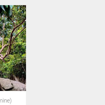
mine)